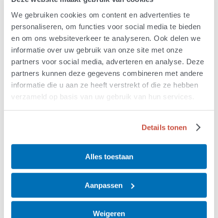
We gebruiken cookies om content en advertenties te
personaliseren, om functies voor social media te bieden
en om ons websiteverkeer te analyseren. Ook delen we
informatie over uw gebruik van onze site met onze
partners voor social media, adverteren en analyse. Deze
partners kunnen deze gegevens combineren met andere
informatie die u aan ze heeft verstrekt of die ze hebben
Promotieonderzoek Balint
verzameld op basis van uw gebruik van hun services.
de Vries: nieuwe inzichten
Details tonen
in de ontwikkeling van PLS
Alles toestaan
10 February 2026
Op 5 februari verdedigde Balint de Vries zijn
Aanpassen
promotieonderzoek.
Weigeren