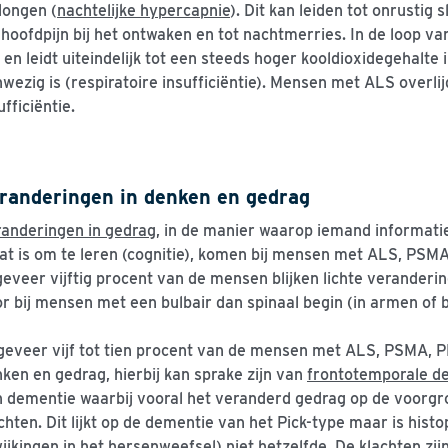
longen (
nachtelijke hypercapnie
). Dit kan leiden tot onrustig
 hoofdpijn bij het ontwaken en tot nachtmerries. In de loop v
 en leidt uiteindelijk tot een steeds hoger kooldioxidegehalte
wezig is (respiratoire insufficiëntie). Mensen met ALS overli
ufficiëntie.
randeringen in denken en gedrag
anderingen in gedrag
, in de manier waarop iemand informati
at is om te leren (cognitie), komen bij mensen met ALS, PSMA
eveer vijftig procent van de mensen blijken lichte verander
r bij mensen met een bulbair dan spinaal begin (in armen of 
eveer vijf tot tien procent van de mensen met ALS, PSMA, 
ken en gedrag, hierbij kan sprake zijn van
frontotemporale d
 dementie waarbij vooral het veranderd gedrag op de voorgro
chten. Dit lijkt op de dementie van het Pick-type maar is hist
ijkingen in het hersenweefsel) niet hetzelfde. De klachten zi