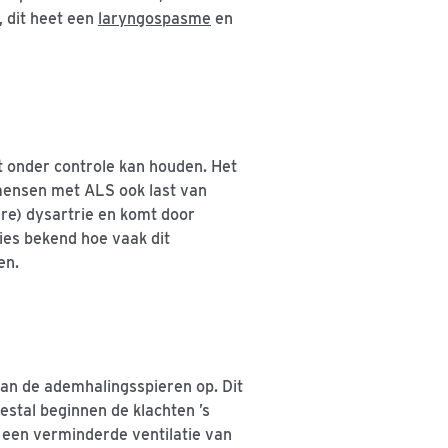
 dit heet een
laryngospasme
en
t onder controle kan houden. Het
nsen met ALS ook last van
re) dysartrie en komt door
cies bekend hoe vaak dit
en.
van de ademhalingsspieren op. Dit
eestal beginnen de klachten ’s
r een verminderde ventilatie van