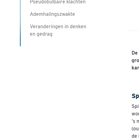
Pseudobulbaire klachten
Ademhalingszwakte
Veranderingen in denken
en gedrag
De
gr
ka
Sp
Sp
wor
‘s 
(ou
de 