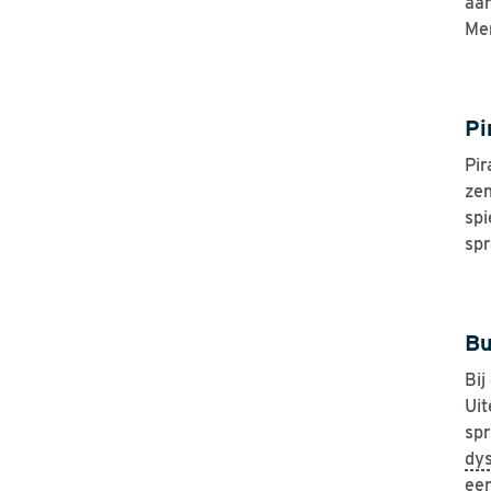
aan
Men
Pi
Pir
zen
spi
spr
Bu
Bij
Uit
spr
dys
een