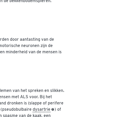
 en de bekkenbodemspieren.
orden door aantasting van de
motorische neuronen zijn de
 een minderheid van de mensen is
lemen van het spreken en slikken.
ensen met ALS voor. Bij het
and dronken is (slappe of perifere
ft (pseudobulbaire
dysartrie
) of
n spasme van de kaak, een