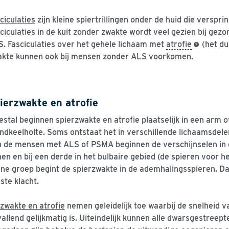
ciculaties
zijn kleine spiertrillingen onder de huid die verspr
ciculaties in de kuit zonder zwakte wordt veel gezien bij gez
. Fasciculaties over het gehele lichaam met
atrofie
(het du
akte kunnen ook bij mensen zonder ALS voorkomen.
ierzwakte en atrofie
stal beginnen spierzwakte en atrofie plaatselijk in een arm o
dkeelholte. Soms ontstaat het in verschillende lichaamsdelen
 de mensen met ALS of PSMA beginnen de verschijnselen in d
en en bij een derde in het bulbaire gebied (de spieren voor he
ine groep begint de spierzwakte in de ademhalingsspieren. D
ste klacht.
zwakte en atrofie
nemen geleidelijk toe waarbij de snelheid v
allend gelijkmatig is. Uiteindelijk kunnen alle dwarsgestreept