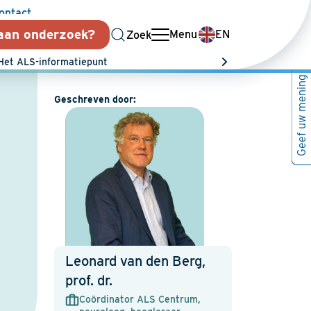
ontact
aan onderzoek?
Switch
Menu
EN
Zoek
Contact
language
Het ALS-informatiepunt
to
Geef uw mening
English
Geschreven door:
Leonard van den Berg,
prof. dr.
Coördinator ALS Centrum,