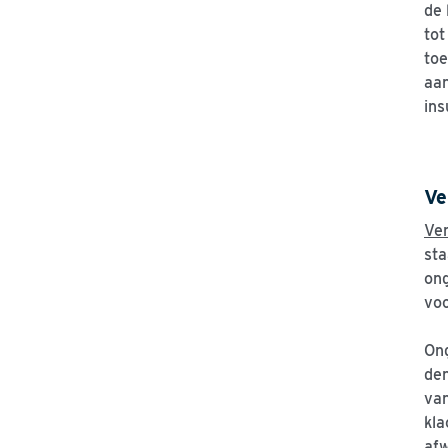
de 
tot
toe
aan
ins
Ve
Ver
sta
ong
voo
Ong
den
van
kla
afw