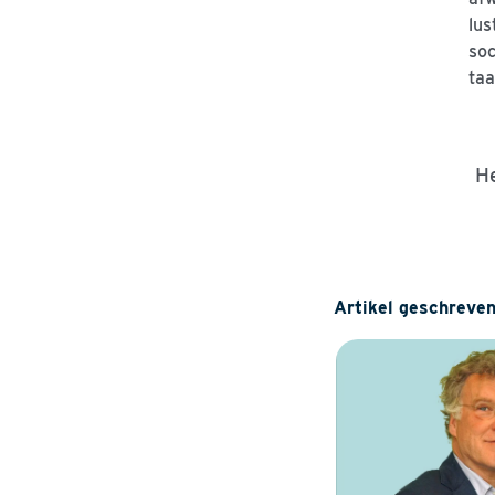
lus
soc
taa
He
Artikel geschreven