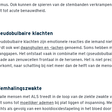
smus. Ook kunnen de spieren van de stembanden verkrampen,
dt tot acute benauwdheid.
eudobulbaire klachten
udobulbaire klachten zijn emotionele reacties die iemand nie
rdt ook wel
dwanghuilen en –lachen
genoemd. Soms hebben me
nggapen. Het ontstaat vaak in combinatie met (pseudobulbai
ade aan zenuwcellen frontaal in de hersenen. Het is niet pre
rkomt, naar schatting bij niet meer dan de helft van de mens
emhalingszwakte
 alle mensen met ALS treedt in de loop van de ziekte zwakte 
dt soms tot
moeilijker ademen
bij plat liggen of inspanning. M
hts als gevolg van een kooldioxidestapeling in het bloed doo