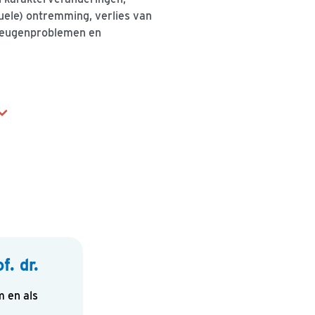
suele) ontremming, verlies van
eheugenproblemen en
. dr.
m en als