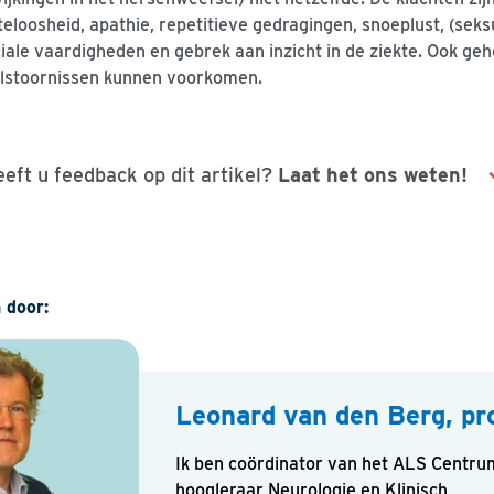
teloosheid, apathie, repetitieve gedragingen, snoeplust, (sek
iale vaardigheden en gebrek aan inzicht in de ziekte. Ook g
lstoornissen kunnen voorkomen.
eft u feedback op dit artikel?
Laat het ons weten!
Naam
 door:
E-mailadres
Leonard van den Berg, prof
Ik ben coördinator van het ALS Centru
hoogleraar Neurologie en Klinisch