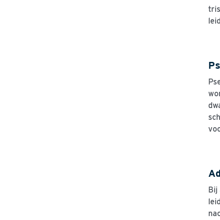
tri
lei
Ps
Pse
wo
dwa
sch
voo
Ad
Bij
lei
nac