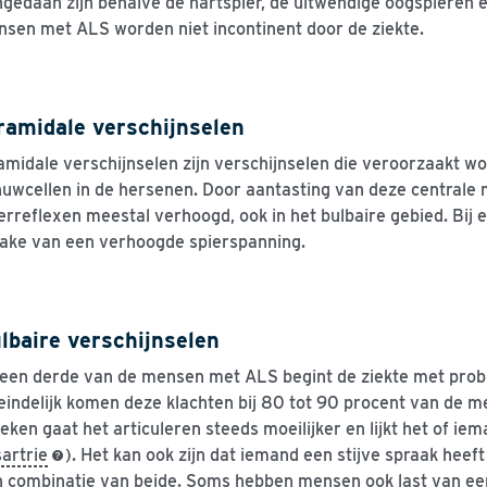
gedaan zijn behalve de hartspier, de uitwendige oogspieren
sen met ALS worden niet incontinent door de ziekte.
ramidale verschijnselen
amidale verschijnselen zijn verschijnselen die veroorzaakt w
uwcellen in de hersenen. Door aantasting van deze centrale 
erreflexen meestal verhoogd, ook in het bulbaire gebied. Bij
ake van een verhoogde spierspanning.
lbaire verschijnselen
 een derde van de mensen met ALS begint de ziekte met prob
eindelijk komen deze klachten bij 80 tot 90 procent van de m
eken gaat het articuleren steeds moeilijker en lijkt het of iem
artrie
). Het kan ook zijn dat iemand een stijve spraak hee
 combinatie van beide. Soms hebben mensen ook last van ee