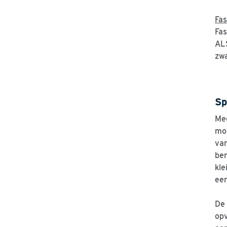
Fas
Fas
ALS
zw
Sp
Mee
mon
van
ben
kle
eer
De
opv