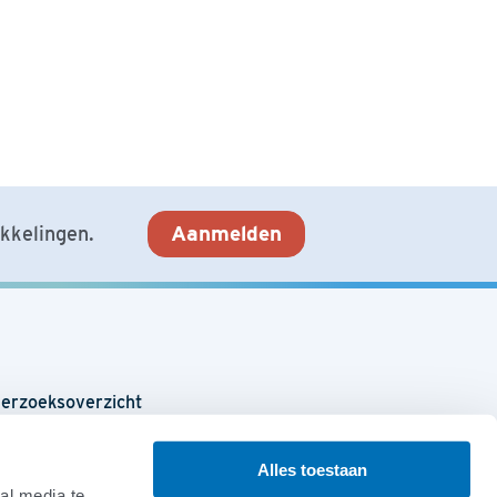
Aanmelden
ikkelingen.
erzoeksoverzicht
oling
Alles toestaan
al media te