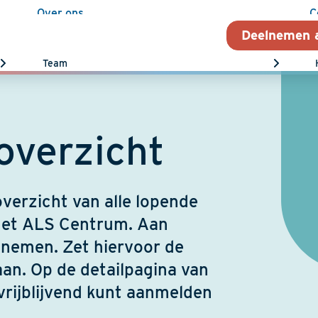
Over ons
C
Deelnemen 
Over het ALS Centrum
Team
direct naar
de
overzicht
Kennisbank
verzicht van alle lopende
 het ALS Centrum. Aan
lnemen. Zet hiervoor de
aan. Op de detailpagina van
 vrijblijvend kunt aanmelden