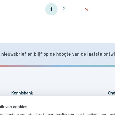
1
2
nieuwsbrief en blijf op de hoogte van de laatste ontw
Kennisbank
Ond
Agenda
Sch
ik van cookies
ontent en advertenties te personaliseren, om functies voor soci