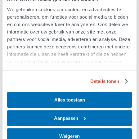
Boek met
We gebruiken cookies om content en advertenties te
ervaringsverhalen: Leven
personaliseren, om functies voor social media te bieden
en om ons websiteverkeer te analyseren. Ook delen we
met ALS
informatie over uw gebruik van onze site met onze
partners voor social media, adverteren en analyse. Deze
25 oktober 2023
29 november 2023
partners kunnen deze gegevens combineren met andere
informatie die u aan ze heeft verstrekt of die ze hebben
Vanaf het moment van de diagnose ALS is er verdriet
verzameld op basis van uw gebruik van hun services.
om de ernst van de ziekte en zijn er zorgen over hoe het
verder moet. De diagnose ALS is in de meeste gevallen
een onverwachte mededeling. Het is een zeer
Details tonen
aangrijpend bericht voor patiënten, partners en hun
naaste omgeving.
Alles toestaan
Aanpassen
Weigeren