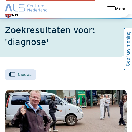
Menu
Switch
EN
language
Zoekresultaten voor:
to
Geef uw mening
English
'diagnose'
Nieuws