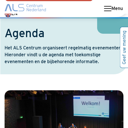
Menu
Switch
EN
language
to
Agenda
Geef uw mening
English
Het ALS Centrum organiseert regelmatig evenementen.
Hieronder vindt u de agenda met toekomstige
evenementen en de bijbehorende informatie.