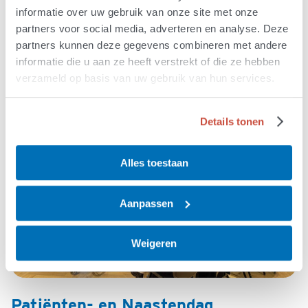
informatie over uw gebruik van onze site met onze
30 september - 2 oktober 2026
partners voor social media, adverteren en analyse. Deze
SS Rotterdam
partners kunnen deze gegevens combineren met andere
informatie die u aan ze heeft verstrekt of die ze hebben
verzameld op basis van uw gebruik van hun services.
Details tonen
Alles toestaan
Aanpassen
Weigeren
Patiënten- en Naastendag