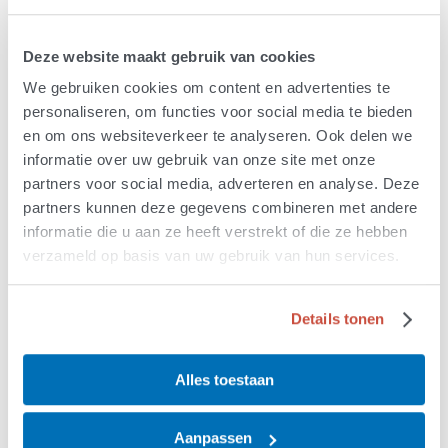
van het ALS Centrum. Zij kunnen u verder helpen en
meer informatie geven over de individuele studies.
Deze website maakt gebruik van cookies
E-mail:
trialALS@umcutrecht.nl
(als u uw naam,
We gebruiken cookies om content en advertenties te
geboortedatum en eventueel studienaam vermeldt in
personaliseren, om functies voor social media te bieden
de mail, dan kan het trial-team u sneller helpen).
en om ons websiteverkeer te analyseren. Ook delen we
Telefoonnummer: 088 75 532 04
informatie over uw gebruik van onze site met onze
partners voor social media, adverteren en analyse. Deze
partners kunnen deze gegevens combineren met andere
Wetenschappelijk onderzoek naar de
informatie die u aan ze heeft verstrekt of die ze hebben
oorzaak, zonder medicijnen
verzameld op basis van uw gebruik van hun services.
Heeft u vragen over deelname aan wetenschappelijk
onderzoek? Of twijfelt u over deelname? Wij denken
Details tonen
graag met u mee. Via de onderstaande contactgegevens
kunt u contact opnemen voor vragen over
wetenschappelijk onderzoek naar de oorzaak en het
Alles toestaan
verloop van ALS, PLS en PSMA, waarbij géén medicijnen
getest worden.
Aanpassen