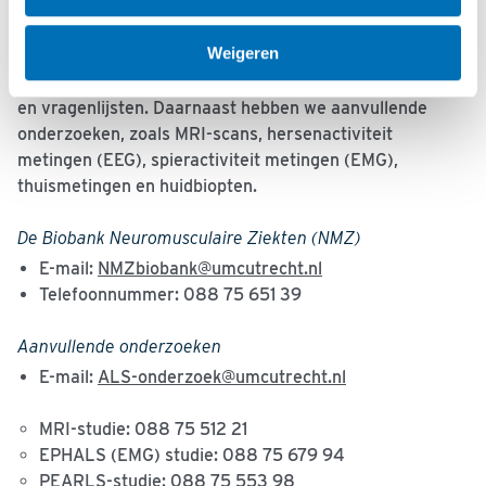
De
Biobank Neuromusculaire Ziekten
(NMZ Biobank) is
Weigeren
de basis voor al het onderzoek naar ALS, PSMA en PLS.
We verzamelen onder andere medische gegevens, bloed
en vragenlijsten. Daarnaast hebben we aanvullende
onderzoeken, zoals MRI-scans, hersenactiviteit
metingen (EEG), spieractiviteit metingen (EMG),
thuismetingen en huidbiopten.
De Biobank Neuromusculaire Ziekten (NMZ)
E-mail:
NMZbiobank@umcutrecht.nl
Telefoonnummer: 088 75 651 39
Aanvullende onderzoeke
n
E-mail:
ALS-onderzoek@umcutrecht.nl
MRI-studie: 088 75 512 21
EPHALS (EMG) studie: 088 75 679 94
PEARLS-studie: 088 75 553 98