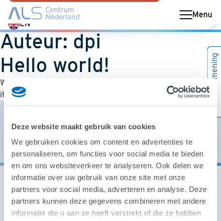
Menu
Switch
EN
Auteur:
dpi
language
to
Geef uw mening
Hello world!
English
Welcome to WordPress. This is your first post. Edit or delete
it, then start writing!
Schrijf u in voor de ALS Centrum nieuwsbrief en blijf op
de hoogte van de laatste ontwikkelingen.
Deze website maakt gebruik van cookies
We gebruiken cookies om content en advertenties te
Aanmelden
personaliseren, om functies voor social media te bieden
en om ons websiteverkeer te analyseren. Ook delen we
informatie over uw gebruik van onze site met onze
partners voor social media, adverteren en analyse. Deze
partners kunnen deze gegevens combineren met andere
Kennisbank
informatie die u aan ze heeft verstrekt of die ze hebben