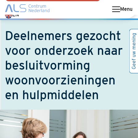
Menu
Switch
EN
language
to
Deelnemers gezocht
Geef uw mening
English
voor onderzoek naar
besluitvorming
woonvoorzieningen
en hulpmiddelen