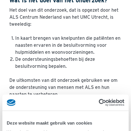
Wat is het doel van het onderzoek?
Het doel van dit onderzoek, dat is opgezet door het
ALS Centrum Nederland van het UMC Utrecht, is
tweeledig:
In kaart brengen van knelpunten die patiënten en
naasten ervaren in de besluitvorming voor
hulpmiddelen en woonvoorzieningen.
De ondersteuningsbehoeften bij deze
besluitvorming bepalen.
De uitkomsten van dit onderzoek gebruiken we om
de ondersteuning van mensen met ALS en hun
naasten te verbeteren.
Wie kunnen meedoen?
Deze website maakt gebruik van cookies
U kunt meedoen aan het onderzoek als u aan de
volgende voorwaarden voldoet: