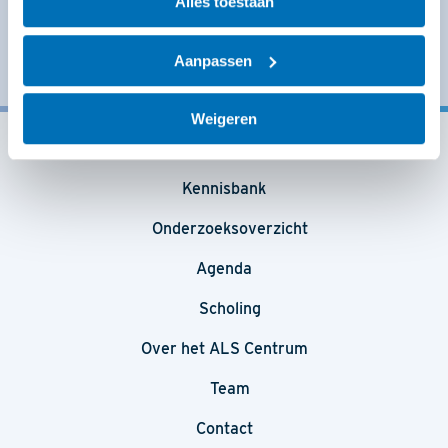
Alles toestaan
Schrijf u in voor de ALS Centrum nieuwsbrief en blijf op
de hoogte van de laatste ontwikkelingen.
Aanpassen
Aanmelden
Weigeren
Kennisbank
Onderzoeksoverzicht
Agenda
Scholing
Over het ALS Centrum
Team
Contact