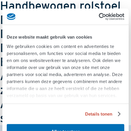
Handbewogen rolstoel
Douche/toiletstoel
De trippelstoel
Deze website maakt gebruik van cookies
Doorliggen (Decubitus)
We gebruiken cookies om content en advertenties te
personaliseren, om functies voor social media te bieden
Buikband
en om ons websiteverkeer te analyseren. Ook delen we
informatie over uw gebruik van onze site met onze
Advisering werk- en
partners voor social media, adverteren en analyse. Deze
partners kunnen deze gegevens combineren met andere
zithoudingen
informatie die u aan ze heeft verstrekt of die ze hebben
verzameld op basis van uw gebruik van hun services.
Aangepaste stoel of
sta-opstoel
Details tonen