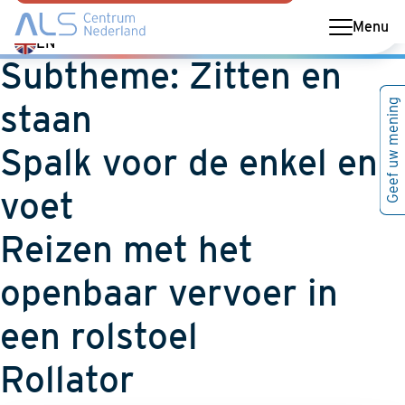
Menu
Switch
EN
Subtheme:
Zitten en
language
to
Geef uw mening
staan
English
Spalk voor de enkel en
voet
Reizen met het
openbaar vervoer in
een rolstoel
Rollator