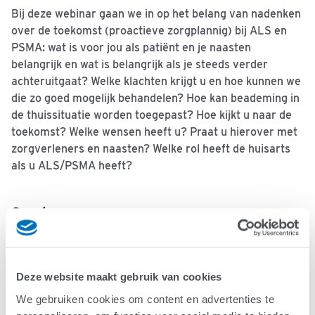
Bij deze webinar gaan we in op het belang van nadenken
over de toekomst (proactieve zorgplannig) bij ALS en
PSMA: wat is voor jou als patiënt en je naasten
belangrijk en wat is belangrijk als je steeds verder
achteruitgaat? Welke klachten krijgt u en hoe kunnen we
die zo goed mogelijk behandelen? Hoe kan beademing in
de thuissituatie worden toegepast? Hoe kijkt u naar de
toekomst? Welke wensen heeft u? Praat u hierover met
zorgverleners en naasten? Welke rol heeft de huisarts
als u ALS/PSMA heeft?
Sprekers
Tijdens de webinar zal Esther Kruitwagen-Van Reenen,
revalidatiearts bij het ALS Centrum, een korte medisch
uitleg geven over ALS/PSMA. Daarna zal internist
Deze website maakt gebruik van cookies
Michael Gaytant, eveneens werkzaam in het UMCU bij
We gebruiken cookies om content en advertenties te
het centrum voor thuisbeademing, een toelichting geven