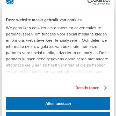
in het laboratorium gekweekte modellen van
menselijke hersenen, in dit geval gemaakt met
cellen afkomstig van mensen met ALS met een
Deze website maakt gebruik van cookies
afwijking in
ATXN2
.
We gebruiken cookies om content en advertenties te
“Voordat veranderingen in de motorneuronen
personaliseren, om functies voor social media te bieden
zichtbaar worden, zien we bij muizen met
ATXN2
-
en om ons websiteverkeer te analyseren. Ook delen we
afwijkingen al veranderingen in het
informatie over uw gebruik van onze site met onze
immuunsysteem”, zegt Marta. “We denken dat bij
partners voor social media, adverteren en analyse. Deze
ALS het immuunsysteem bijdraagt aan het
partners kunnen deze gegevens combineren met andere
afsterven van motorneuronen, doordat het deze
informatie die u aan ze heeft verstrekt of die ze hebben
cellen kwetsbaarder maakt. Door veranderingen in
verzameld op basis van uw gebruik van hun services.
het
ATXN2-
gen ondersteunen microglia de
motorneuronen niet meer goed, waardoor die
Details tonen
minder bestand zijn tegen stress en sneller
afsterven.”
Alles toestaan
Stukje DNA herhaald