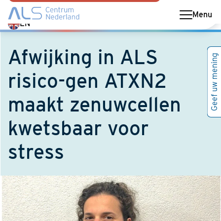
Menu
Switch
EN
language
to
Afwijking in ALS
Geef uw mening
English
risico-gen ATXN2
maakt zenuwcellen
kwetsbaar voor
stress