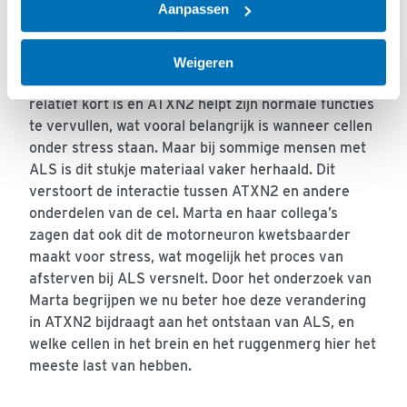
Aanpassen
Eén van de andere aangetaste processen die de
onderzoekers ontdekten, vindt plaats in het
motorneuron zelf. Het
ATXN2
-gen bevat een
Weigeren
herhaald stukje materiaal dat bij gezonde mensen
relatief kort is en ATXN2 helpt zijn normale functies
te vervullen, wat vooral belangrijk is wanneer cellen
onder stress staan. Maar bij sommige mensen met
ALS is dit stukje materiaal vaker herhaald. Dit
verstoort de interactie tussen ATXN2 en andere
onderdelen van de cel. Marta en haar collega’s
zagen dat ook dit de motorneuron kwetsbaarder
maakt voor stress, wat mogelijk het proces van
afsterven bij ALS versnelt. Door het onderzoek van
Marta begrijpen we nu beter hoe deze verandering
in ATXN2 bijdraagt aan het ontstaan van ALS, en
welke cellen in het brein en het ruggenmerg hier het
meeste last van hebben.