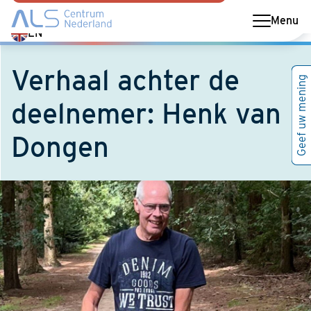
Menu
Switch
EN
language
to
Verhaal achter de
Geef uw mening
English
deelnemer: Henk van
Dongen