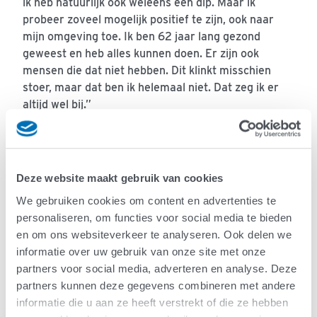
ik heb natuurlijk ook weleens een dip. Maar ik
probeer zoveel mogelijk positief te zijn, ook naar
mijn omgeving toe. Ik ben 62 jaar lang gezond
geweest en heb alles kunnen doen. Er zijn ook
mensen die dat niet hebben. Dit klinkt misschien
stoer, maar dat ben ik helemaal niet. Dat zeg ik er
altijd wel bij.”
Waarom besloot je om deel te nemen
aan een medicijnstudie?
Deze website maakt gebruik van cookies
“Ik werd eerst benaderd voor de
MEASURE studie
.
We gebruiken cookies om content en advertenties te
Dit is geen medicijnstudie, maar een studie die kijkt
personaliseren, om functies voor social media te bieden
naar de stofwisseling bij ALS-patiënten. Ik had me
en om ons websiteverkeer te analyseren. Ook delen we
ook aangemeld bij
TRICALS
. Op een gegeven
informatie over uw gebruik van onze site met onze
moment kreeg ik een mail dat er een nieuwe studie
partners voor social media, adverteren en analyse. Deze
begon. Daar zat ook een bijlage bij, die heb ik
partners kunnen deze gegevens combineren met andere
uitgeprint en doorgelezen.
informatie die u aan ze heeft verstrekt of die ze hebben