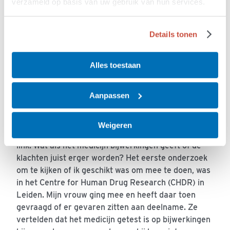
verzameld op basis van uw gebruik van hun services.
Ik wilde graag meedoen omdat ik niks doen geen
optie vind. Je weet wat voor ziekte het is, en
Details tonen
daarom probeer je alles aan te grijpen om ertegen
te vechten. Wat ook meespeelt, is dat het
ziekteproces bij mij redelijk langzaam gaat. Daarom
Alles toestaan
heb ik de kans op mee te doen, wat anderen
misschien niet hebben.
Aanpassen
De keuze om mee te doen heb ik met mijn vrouw,
dochter, een aantal goede vrienden en de huisarts
Weigeren
besproken. Mijn vrouw vond het in eerste instantie
link. Wat als het medicijn bijwerkingen geeft of de
klachten juist erger worden? Het eerste onderzoek
om te kijken of ik geschikt was om mee te doen, was
in het Centre for Human Drug Research (CHDR) in
Leiden. Mijn vrouw ging mee en heeft daar toen
gevraagd of er gevaren zitten aan deelname. Ze
vertelden dat het medicijn getest is op bijwerkingen