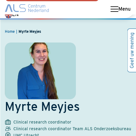
Menu
Switch
EN
language
to
Home
Myrte Meyjes
Geef uw mening
English
Myrte Meyjes
Clinical research coordinator
Clinical research coordinator Team ALS Onderzoeksbureau
UMC Utrecht