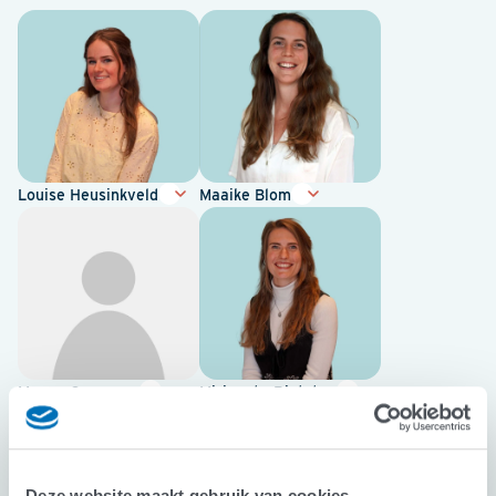
Louise Heusinkveld
Maaike Blom
Manon Gremmen
Mirjam te Rietstap
Deze website maakt gebruik van cookies