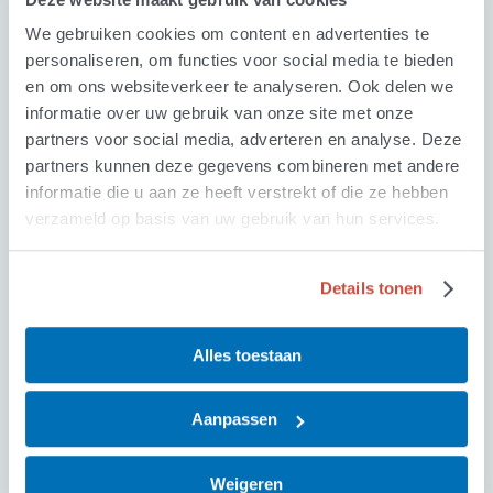
We gebruiken cookies om content en advertenties te
personaliseren, om functies voor social media te bieden
en om ons websiteverkeer te analyseren. Ook delen we
Amber Weevers
informatie over uw gebruik van onze site met onze
EU projectmedewerker
partners voor social media, adverteren en analyse. Deze
partners kunnen deze gegevens combineren met andere
informatie die u aan ze heeft verstrekt of die ze hebben
verzameld op basis van uw gebruik van hun services.
Details tonen
Gerdi de Harder
Inge Janmaat
Alles toestaan
Aanpassen
Weigeren