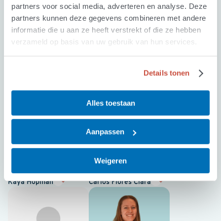
Heijden
partners voor social media, adverteren en analyse. Deze
partners kunnen deze gegevens combineren met andere
informatie die u aan ze heeft verstrekt of die ze hebben
verzameld op basis van uw gebruik van hun services.
Details tonen
Roos Verdegaal
Jonne Eggink
Alles toestaan
Aanpassen
Weigeren
Kaya Hopman
Carlos Flores Clara