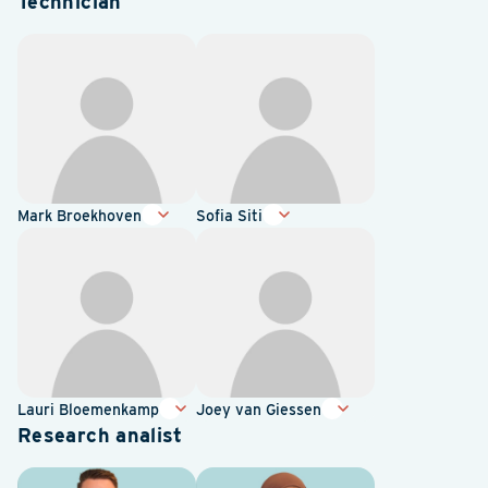
Technician
Mark Broekhoven
Sofia Siti
Lauri Bloemenkamp
Joey van Giessen
Research analist