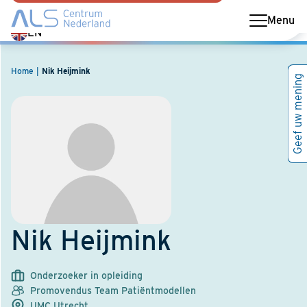
Menu
Switch
EN
language
to
Home
Nik Heijmink
Geef uw mening
English
Nik Heijmink
Onderzoeker in opleiding
Promovendus Team Patiëntmodellen
UMC Utrecht