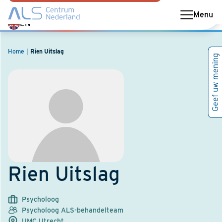
Menu
Switch
EN
language
to
Home
Rien Uitslag
Geef uw mening
English
Rien Uitslag
Psycholoog
Psycholoog ALS-behandelteam
UMC Utrecht