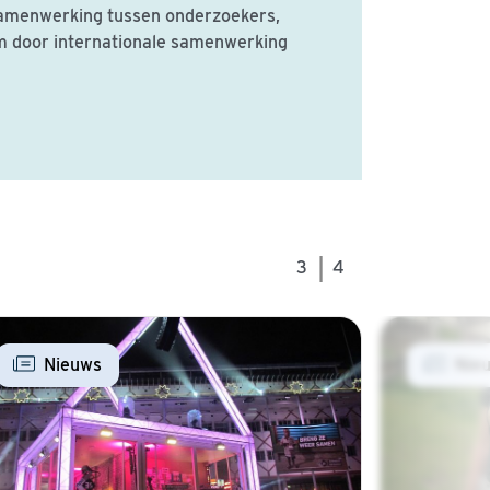
 samenwerking tussen onderzoekers,
om door internationale samenwerking
|
3
4
Nieuws
Nie