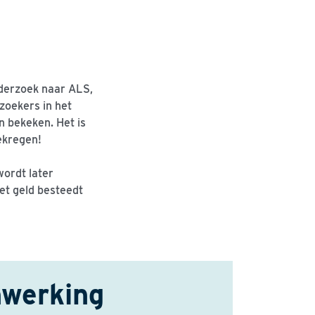
nderzoek naar ALS,
zoekers in het
n bekeken. Het is
ekregen!
wordt later
het geld besteedt
nwerking