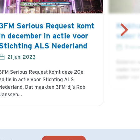
3FM Serious Request komt
Klokhu
in december in actie voor
vader 
Stichting ALS Nederland
11 no
21 juni 2023
Gisteren w
vader heef
3FM Serious Request komt deze 20e
vader van 
editie in actie voor Stichting ALS
Nederland. Dat maakten 3FM-dj’s Rob
Janssen...