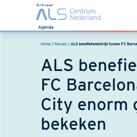
Actueel
Nieuws
Agenda
Home
Nieuws
ALS benefietwedstrijd tussen FC Barc
ALS benefie
FC Barcelon
City enorm 
bekeken