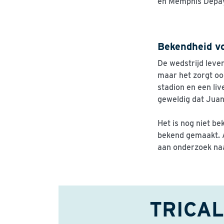
en Memphis Depay,
Bekendheid v
De wedstrijd leve
maar het zorgt oo
stadion en een liv
geweldig dat Juan
Het is nog niet be
bekend gemaakt. 
aan onderzoek na
TRICALS