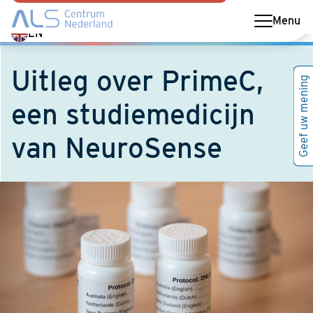
Menu
Switch
EN
language
to
Uitleg over PrimeC,
Geef uw mening
English
een studiemedicijn
van NeuroSense