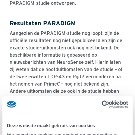
PARADIGM-studie ontworpen.
Resultaten PARADIGM
Aangezien de PARADIGM-studie nog loopt, zijn de
officiële resultaten nog niet gepubliceerd en zijn de
exacte studie-uitkomsten ook nog niet bekend. De
beschikbare informatie is gebaseerd op
nieuwsberichten van NeuroSense zelf. Hierin laten
zij weten dat de hoofduitkomsten van de studie – of
de twee eiwitten TDP-43 en PgJ2 verminderen na
het nemen van PrimeC – nog niet bekend zijn.
Andere uitkomsten die ze ook in de studie hebben
gemeten, zoals de
ALSFRS-R
en de overleving
van deelnemers, zijn dan per definitie
exploratief
.
Dat wil zeggen, de huidige resultaten zeggen op
zichzelf weinig en moeten voorzichtig
Deze website maakt gebruik van cookies
geïnterpreteerd worden.
We gebruiken cookies om content en advertenties te