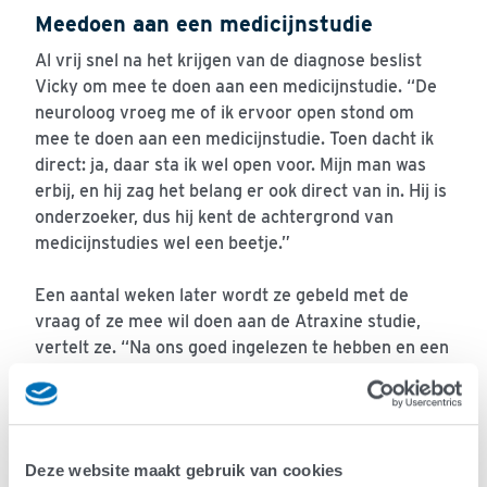
Meedoen aan een medicijnstudie
Al vrij snel na het krijgen van de diagnose beslist
Vicky om mee te doen aan een medicijnstudie. “De
neuroloog vroeg me of ik ervoor open stond om
mee te doen aan een medicijnstudie. Toen dacht ik
direct: ja, daar sta ik wel open voor. Mijn man was
erbij, en hij zag het belang er ook direct van in. Hij is
onderzoeker, dus hij kent de achtergrond van
medicijnstudies wel een beetje.”
Een aantal weken later wordt ze gebeld met de
vraag of ze mee wil doen aan de Atraxine studie,
vertelt ze. “Na ons goed ingelezen te hebben en een
bezoek aan de onderzoeksafdeling, waar we
kennismaakten met het team, startte ik diezelfde
zomer met die studie. Ik dacht: ik kan er misschien
maar beter zo snel mogelijk aan beginnen.”
Deze website maakt gebruik van cookies