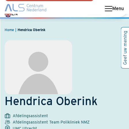
Menu
Switch
EN
language
to
Home
Hendrica Oberink
Geef uw mening
English
Hendrica Oberink
Afdelingsassistent
Afdelingsassistent Team Polikliniek NMZ
UMC Utrecht