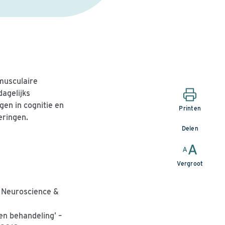
omusculaire
agelijks
en in cognitie en
Printen
eringen.
Delen
Vergroot
,
Neuroscience
&
en behandeling’
–