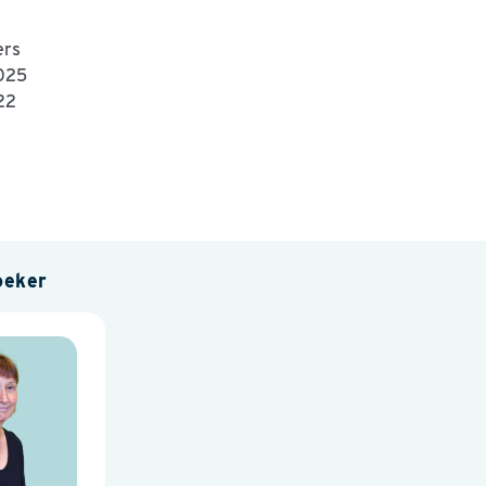
ers
025
22
oeker