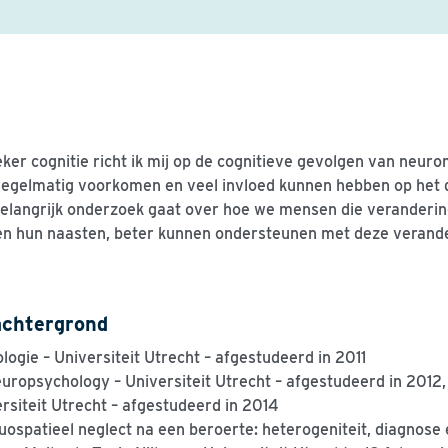
ker cognitie richt ik mij op de cognitieve gevolgen van neur
regelmatig voorkomen en veel invloed kunnen hebben op het d
elangrijk onderzoek gaat over hoe we mensen die verandering
n hun naasten, beter kunnen ondersteunen met deze verand
chtergrond
logie – Universiteit Utrecht
–
a
fgestudeerd in 2011
europsycholog
y
– Universiteit U
trecht – afgestudeerd in 2012
rsiteit Utrecht – afgestudeerd in 2014
uospatieel
neglect
na een beroerte: heterogeniteit, diagnose 