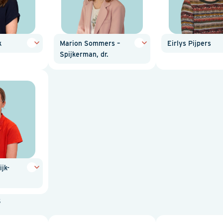
k
Marion Sommers –
Eirlys Pijpers
Spijkerman, dr.
jk-
s