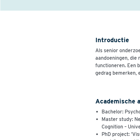
Introductie
Als senior onderzoe
aandoeningen, die 
functioneren.
Een b
gedrag bemerken, e
Academische a
Bachelor:
P
sycho
Master
study
:
N
Cognition
– Unive
PhD project:
‘
Vis