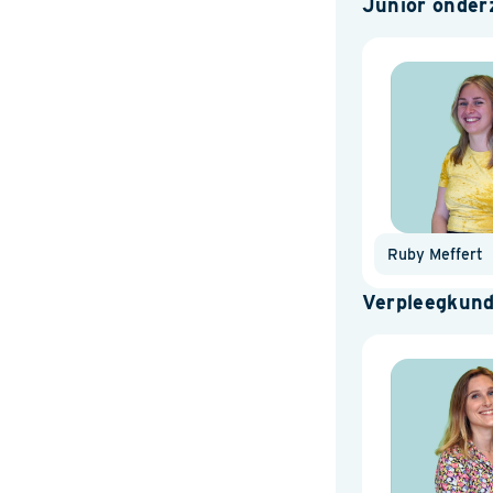
Junior onder
Ruby Meffert
Verpleegkundi