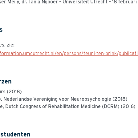
ser
Meily
, dr. Tanja Nijboer
–
Universiteit Utrecht
–
18 februari
s
s, zie:
nformation.umcutrecht.nl/en/persons/teuni-ten-brink/publicat
rzen
rs (2018)
e
, Nederlandse Vereniging voor Neuropsychologie
(2018)
ie
,
Dutch Congress of Rehabilitation Medicine (DCRM)
(2016)
 studenten