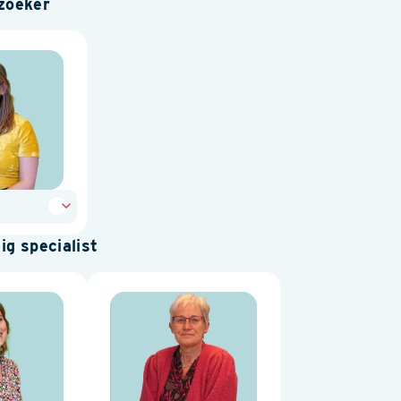
zoeker
g specialist