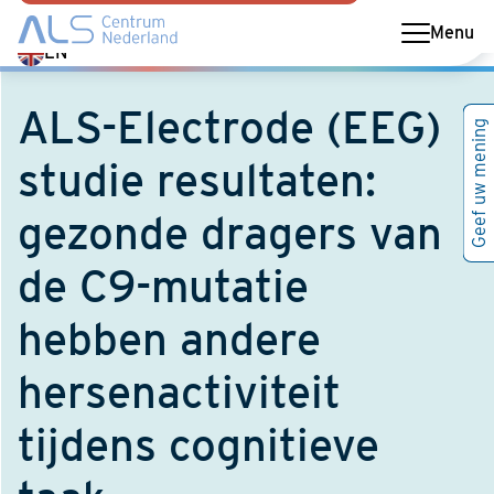
Menu
Switch
EN
language
to
ALS-Electrode (EEG)
Geef uw mening
English
studie resultaten:
gezonde dragers van
de C9-mutatie
hebben andere
hersenactiviteit
tijdens cognitieve