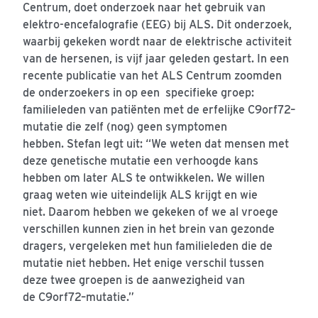
Centrum, doet onderzoek naar
het gebruik van
e
lektro-encefalografie (EEG) bij ALS.
Dit onderzoek
,
waarbij gekeken wordt naar de elektrische activiteit
van de hersenen, is vijf jaar geleden gestart.
In een
recente publicatie van het ALS Centrum zoomden
de onderzoekers in op
een
specifieke
groep:
familieleden van patiënten met de erfelijke
C9orf72
–
mutatie die zelf (nog) geen symptomen
hebben.
Stefan
legt uit
:
“
We weten dat mensen met
deze genetische mutatie
een verhoogde kans
hebben om later ALS te ontwikkelen.
We willen
graag weten
wie
uiteindelijk
ALS
krijgt
en wie
niet.
Daarom hebben we gekeken of we al vroege
verschillen kunnen zien in het brein van gezonde
dragers, vergeleken met hun familieleden die de
mutatie niet hebben.
Het enige verschil tussen
de
ze
twee groepen is
de
aanwezigheid van
d
e
C9
o
rf72
–
mutatie.”