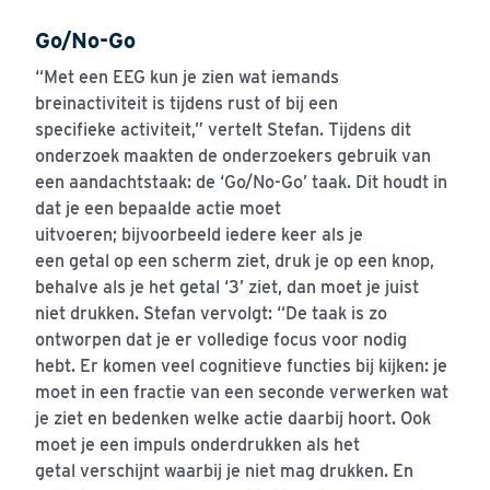
Go/No-Go
“Met een EEG kun je zien wat iemands
breinactiviteit is tijdens rust of
bij een
specifieke
activiteit
,
”
vertelt
Stefan
.
Tijdens dit
onderzoek maakten de onderzoekers gebruik van
een aandachtstaak
:
de ‘Go/No-Go’ taak
.
Dit
houdt in
dat je een bepaalde actie moet
uitvoeren
;
b
ijvoorbeeld
iedere keer als je
een
getal
op een scherm
ziet
, druk je op een knop,
behalve als je
het getal ‘3’
ziet, dan moet je juist
niet
drukken.
S
tefan
vervolgt
: “
De taak is zo
ontworpen dat je er volledige focus voor nodig
hebt
.
E
r komen veel cognitieve functie
s
bij kijken:
j
e
moet in een
fractie van een seconde v
erwerken
wat
je ziet en bedenken welke actie daarbij hoort. Ook
moet je een impuls onderdrukken als
het
getal
verschijnt
waarbij je niet
mag
drukken
. En