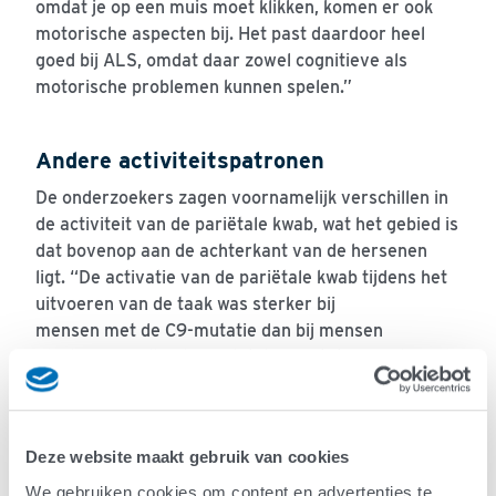
omdat je
op een muis moet klikken, komen er ook
motorisch
e
aspecten bij. Het past daardoor heel
goed bij ALS, omdat daar zowel cognitieve als
motorische problemen kunnen spelen.
”
Andere activiteitspatronen
De onderzoekers zagen voornamelijk verschillen in
de activiteit van de pariëtale kwab,
wat het gebied is
dat
bovenop aan
de
achterkant van de hersenen
ligt. “De
activatie
van de pari
ë
t
a
le kwab
tijdens het
uitvoeren van de taak was
sterker bij
mensen
met
de
C9-
mutatie
dan bij mensen
zonder.
”
Opvallend was dat de prestaties en de
reactietijd tijdens de taak voor beide groepen
precies hetzelfde waren. Stefan vervolgt: “Hoewel
de groepen hetzelfde scoorden, hebben we
Deze website maakt gebruik van cookies
onderzocht of er een verband is tussen de
veranderde hersenactiviteit en de prestaties op de
We gebruiken cookies om content en advertenties te