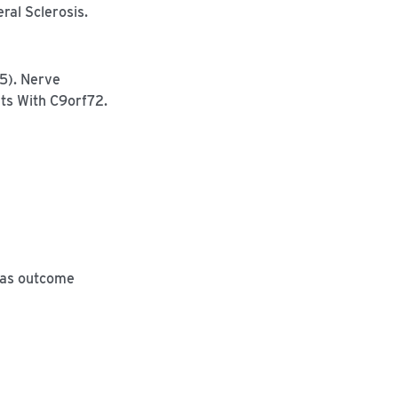
al Sclerosis.
25). Nerve
nts With C9orf72.
 as outcome