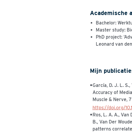
Academische a
Bachelor:
Werktu
Master study:
Bi
PhD project: ‘
Adv
Leonard van den 
Mijn publicatie
García, D. J. L. S.
Accuracy of Media
Muscle & Nerve, 7
https://doi.org/10.
Ros, L. A. A., Van 
B., Van Der Woude, 
patterns correlat