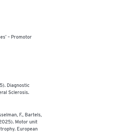
ses’ – Promotor
25). Diagnostic
al Sclerosis.
sselman, F., Bartels,
 (2025). Motor unit
 atrophy. European