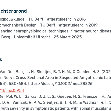
chtergrond
igbouwkunde – TU Delft – afgestudeerd in 2016
omechanisch
Design
–
T
U Delft – afgestudeerd in 2019
ancing neurophysiological techniques in motor neuron disea
Berg – Universiteit Utrecht – 25
Maart
2025
s
, Van Den Berg, L. H., Sleutjes, B. T. H. M., & Goedee, H. S. (20
n Nerve Cross‐Sectional Area in Suspected Amyotrophic Later
1(4), 680–684. https://doi.org/10.1002/mus.28326
1111/ene.15954
Der Pol, W. L., García, D. J. L. S., Goedee, H. S., Franssen, H., A
D. R., Van Eijk, R. P. A., Sleutjes, B. T. H. M., & Wadman, R. I.
e with severity in symptomatic patients with spinal muscular