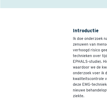
Introductie
Ik doe onderzoek n
zenuwen van mensen
verhoogd risico gee
technieken over tij
EPHALS-studie)
.
H
waardoor we de kwal
onderzoek voer ik d
kwaliteitscontrole 
deze EMG-technieken
nieuwe behandelopt
ziekte.