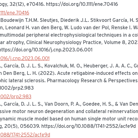
gy, 32(12), e70416. https://doi.org/10.1111/ene.70416
1111/ene.70416
Boudewijn T.H.M. Sleutjes, Diederik J.L. Stikvoort García, H.
, Leonard H. van den Berg, W. Ludo van der Pol, Renske I. Wa
f multimodal peripheral electrophysiological techniques in a co
ar atrophy, Clinical Neurophysiology Practice, Volume 8, 202
ttps://doi.org/10.1016/j.cnp.2023.06.001
.1016/j.cnp.2023.06.001
., García, D. J. L. S., Kovalchuk, M. O., Heuberger, J. A. A. C., 
n Den Berg, L. H. (2022). Acute retigabine‐induced effects o
hic lateral sclerosis. Pharmacology Research & Perspectives
0.1002/prp2.983
.1002/prp2.983
M., García, D. J. L. S., Van Doorn, P. A., Goedee, H. S., & Van De
ssive motor neuron degeneration and collateral reinnervatio
dynamic muscle model based on human single motor unit recor
g, 20(5), 056039. https://doi.org/10.1088/1741-2552/acfe9d
.1088/1741-2552/acfe9d