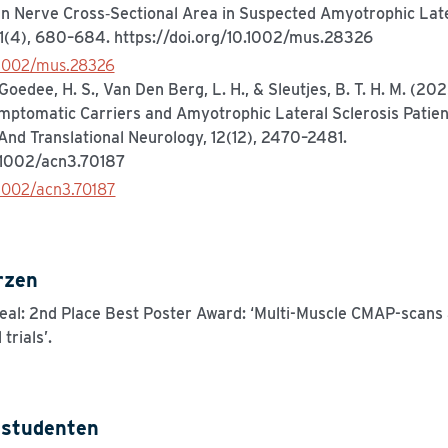
n Nerve Cross‐Sectional Area in Suspected Amyotrophic Later
1(4), 680–684. https://doi.org/10.1002/mus.28326
0.1002/mus.28326
, Goedee, H. S., Van Den Berg, L. H., & Sleutjes, B. T. H. M. (20
symptomatic Carriers and Amyotrophic Lateral Sclerosis Patie
 And Translational Neurology, 12(12), 2470–2481.
0.1002/acn3.70187
.1002/acn3.70187
rzen
eal:
2
nd
Place Best Poster Award: ‘
Multi-Muscle CMAP-scans
trials’.
 studenten