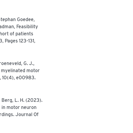
 Stephan Goedee,
dman, Feasibility
hort of patients
3, Pages 123-131,
Groeneveld, G. J.,
n myelinated motor
, 10(4), e00983.
n Berg, L. H. (2023).
n in motor neuron
dings. Journal Of