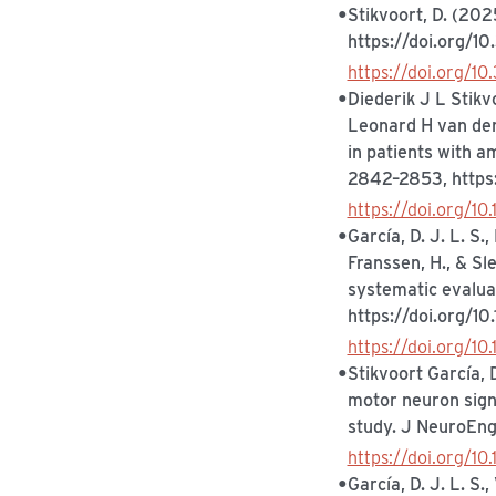
Stikvoort, D. (20
https://doi.org/1
https://doi.org/10
Diederik J L Stik
Leonard H van den 
in patients with a
2842–2853, https:
https://doi.org/10
García, D. J. L. S.
Franssen, H., & Sle
systematic evalua
https://doi.org/1
https://doi.org/1
Stikvoort García, 
motor neuron signs
study. J NeuroEng
https://doi.org/1
García, D. J. L. S.