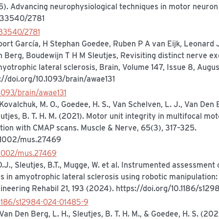
25). Advancing neurophysiological techniques in motor neuron
0.33540/2781
.33540/2781
voort García, H Stephan Goedee, Ruben P A van Eijk, Leonard 
Berg, Boudewijn T H M Sleutjes, Revisiting distinct nerve exc
myotrophic lateral sclerosis, Brain, Volume 147, Issue 8, Aug
//doi.org/10.1093/brain/awae131
.1093/brain/awae131
, Kovalchuk, M. O., Goedee, H. S., Van Schelven, L. J., Van Den B
utjes, B. T. H. M. (2021). Motor unit integrity in multifocal m
tion with CMAP scans. Muscle & Nerve, 65(3), 317–325.
0.1002/mus.27469
0.1002/mus.27469
D.J., Sleutjes, B.T., Mugge, W. et al. Instrumented assessment
 in amyotrophic lateral sclerosis using robotic manipulation:
ineering Rehabil 21, 193 (2024). https://doi.org/10.1186/s1
0.1186/s12984-024-01485-9
, Van Den Berg, L. H., Sleutjes, B. T. H. M., & Goedee, H. S. (20