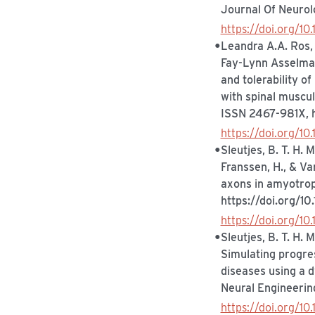
Journal Of Neurolo
https://doi.org/10.
Leandra A.A. Ros, 
Fay-Lynn Asselman
and tolerability o
with spinal muscul
ISSN 2467-981X, h
https://doi.org/10
Sleutjes, B. T. H. M
Franssen, H., & Va
axons in amyotrop
https://doi.org/1
https://doi.org/10
Sleutjes, B. T. H. 
Simulating progre
diseases using a 
Neural Engineerin
https://doi.org/10