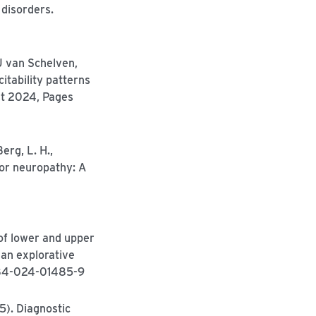
 disorders.
J van Schelven,
itability patterns
ust 2024, Pages
erg, L. H.,
otor neuropathy: A
 of lower and upper
 an explorative
2984-024-01485-9
25). Diagnostic