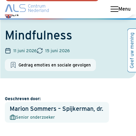
Menu
Switch
EN
language
to
Mindfulness
Geef uw mening
English
11 juni 2026
15 juni 2026
Gedrag emoties en sociale gevolgen
Geschreven door:
Marion Sommers – Spijkerman, dr.
Senior onderzoeker