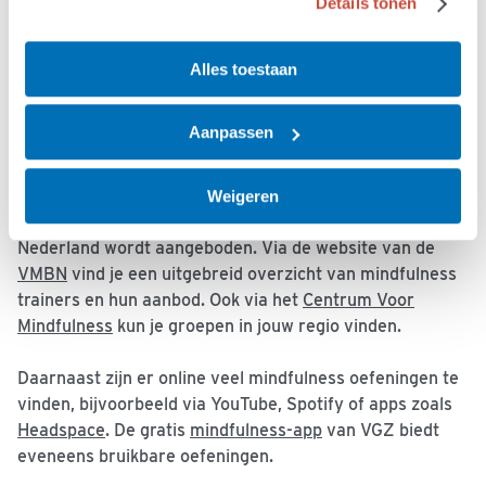
Details tonen
nieuwsgierige houding leer je gedachten, gevoelens en
ervaringen op te merken zonder er direct op te
reageren.
Alles toestaan
Voor veel mensen werkt oefenen het beste in een groep.
Aanpassen
Daar kun je elkaar ondersteunen, motiveren en leren
van elkaars ervaringen. De bekendste training in
mindfulness is de 8-weekse
Mindfulness Based Stress
Weigeren
Reduction
(MBSR) training, die op veel plekken in
Nederland wordt aangeboden. Via de website van de
VMBN
vind je een uitgebreid overzicht van mindfulness
trainers en hun aanbod. Ook via het
Centrum Voor
Mindfulness
kun je groepen in jouw regio vinden.
Daarnaast zijn er online veel mindfulness oefeningen te
vinden, bijvoorbeeld via YouTube, Spotify of apps zoals
Headspace
. De gratis
mindfulness-app
van VGZ biedt
eveneens bruikbare oefeningen.