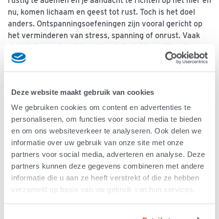
rustig te ademen en je aandacht te richten op het hier en
nu, komen lichaam en geest tot rust. Toch is het doel
anders. Ontspanningsoefeningen zijn vooral gericht op
het verminderen van stress, spanning of onrust. Vaak
richt je je aandacht daarbij op iets dat je prettig of
rustgevend vindt. Bij mindfulness staat niet het
verminderen van spanning centraal, maar het
ontwikkelen van een open en accepterende houding
Deze website maakt gebruik van cookies
tegenover alles wat je ervaart. Je leert om niet weg te
gaan van de moeilijke gedachten of gevoelens, maar er
We gebruiken cookies om content en advertenties te
bewust bij stil te staan, ze te onderzoeken en ze te
personaliseren, om functies voor social media te bieden
aanvaarden zoals ze zijn.
en om ons websiteverkeer te analyseren. Ook delen we
informatie over uw gebruik van onze site met onze
partners voor social media, adverteren en analyse. Deze
Mindfulness oefenen
partners kunnen deze gegevens combineren met andere
Mindfulness vraagt om oefening. De meeste mensen
informatie die u aan ze heeft verstrekt of die ze hebben
hebben baat bij begeleide oefeningen, waarbij een
verzameld op basis van uw gebruik van hun services.
trainer of stem je helpt om je aandacht te richten op je
ademhaling en lichaam. Vanuit een open en