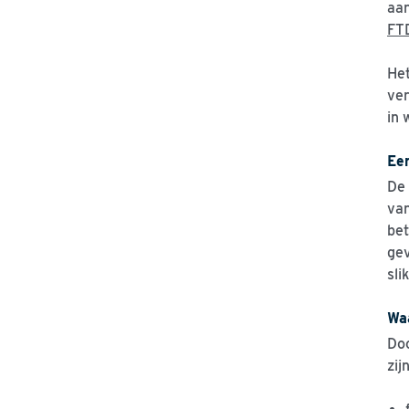
aan
FT
He
ver
in 
Ee
De 
van
bet
gev
sli
Waa
Doo
zijn