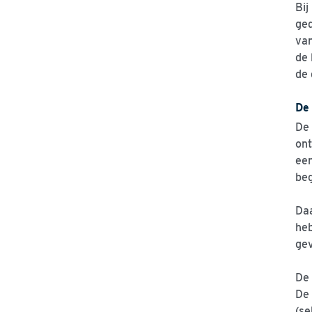
Bij
ged
van
de 
de 
De
De 
ont
een
beg
Daa
heb
gev
De 
De 
(se