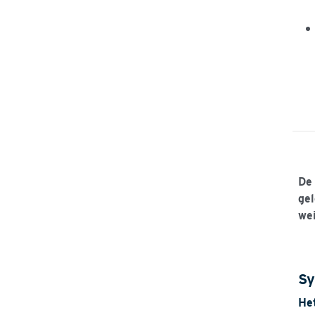
De 
gel
wei
Sy
He