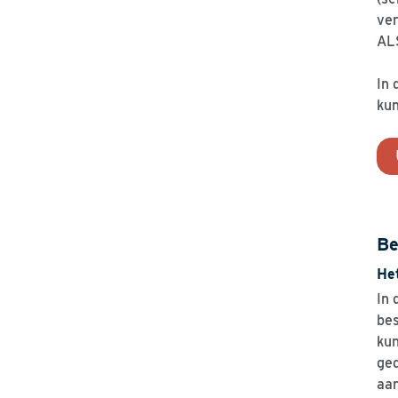
ver
AL
In 
kun
Be
He
In 
bes
kun
ged
aan