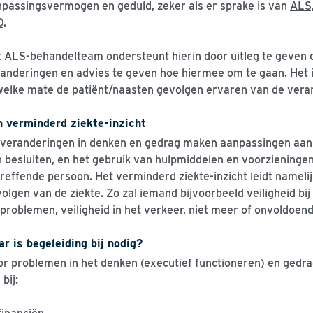
passingsvermogen en geduld, zeker als er sprake is van
ALS,
D
.
t
ALS-behandelteam
ondersteunt hierin door uitleg te geven 
anderingen en advies te geven hoe hiermee om te gaan. Het i
welke mate de patiënt/naasten gevolgen ervaren van de vera
n verminderd ziekte-inzicht
veranderingen in denken en gedrag maken aanpassingen aan 
 besluiten, en het gebruik van hulpmiddelen en voorzieningen 
reffende persoon. Het verminderd ziekte-inzicht leidt namelij
olgen van de ziekte. Zo zal iemand bijvoorbeeld veiligheid bij
kproblemen, veiligheid in het verkeer, niet meer of onvoldoen
r is begeleiding bij nodig?
r problemen in het denken (executief functioneren) en gedrag
 bij: