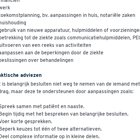
financiën
werk
toekomstplanning, bv. aanpassingen in huis, notariële zaken
huishouding
gebruik van nieuwe apparatuur, hulpmiddelen of voorzieningen
betrekking tot de ziekte zoals communicatiehulpmiddelen, P
uitvoeren van een reeks van activiteiten
aanpassen aan de beperkingen door de ziekte
beslissingen over behandelingen
aktische adviezen
 is belangrijk besluiten niet weg te nemen van de iemand me
rag, maar deze te ondersteunen door aanpassingen zoals:
Spreek samen met patiënt en naaste.
Begin tijdig met het bespreken van belangrijke besluiten.
Voer korte gesprekken.
Beperk keuzes tot één of twee alternatieven.
Deel complexe informatie op in kleine delen.