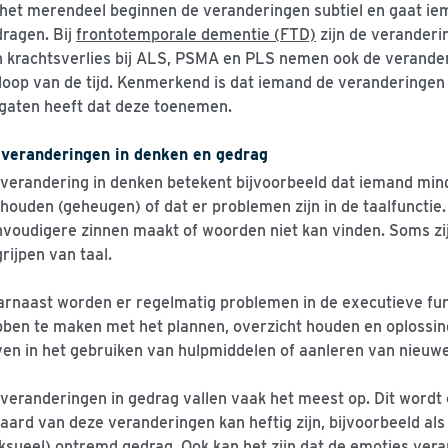
 het merendeel beginnen de veranderingen subtiel en gaat iem
ragen. Bij
frontotemporale dementie (FTD)
zijn de veranderi
 krachtsverlies bij ALS, PSMA en PLS nemen ook de verander
loop van de tijd. Kenmerkend is dat iemand de veranderingen z
gaten heeft dat deze toenemen.
 veranderingen in denken en gedrag
verandering in denken betekent bijvoorbeeld dat iemand min
houden (geheugen) of dat er problemen zijn in de taalfuncti
voudigere zinnen maakt of woorden niet kan vinden. Soms zij
rijpen van taal.
rnaast worden er regelmatig problemen in de executieve fun
ben te maken met het plannen, overzicht houden en oplossi
en in het gebruiken van hulpmiddelen of aanleren van nieuw
veranderingen in gedrag vallen vaak het meest op. Dit wordt 
aard van deze veranderingen kan heftig zijn, bijvoorbeeld als 
ksueel) ontremd gedrag. Ook kan het zijn dat de emoties ver