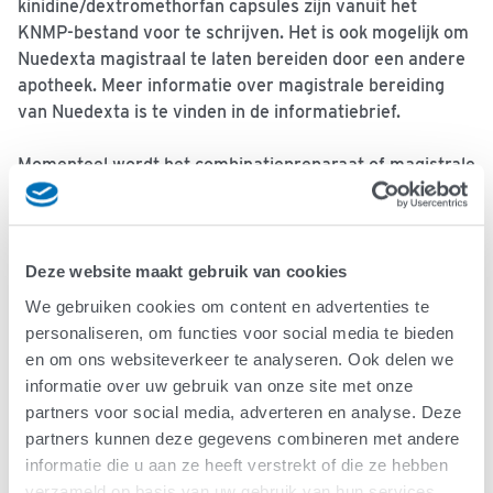
kinidine/dextromethorfan capsules zijn vanuit het
KNMP-bestand voor te schrijven. Het is ook mogelijk om
Nuedexta magistraal te laten bereiden door een andere
apotheek. Meer informatie over magistrale bereiding
van Nuedexta is te vinden in de informatiebrief.
Momenteel wordt het combinatiepreparaat of magistrale
bereiding alleen vergoed als er sprake is van
dwanglachen, dwanghuilen en/of dwanggapen. Als er
sprake is van spraak- en slikproblemen zonder
dwanghuilen, dwanghuilen of dwanggapen dan adviseert
Deze website maakt gebruik van cookies
het ALS Centrum een extra verklaring (machtiging
We gebruiken cookies om content en advertenties te
aanvraag-uitgebreid) in te dienen bij de verzekeraar.
personaliseren, om functies voor social media te bieden
Deze kan niet bij de Transvaal apotheek ingediend
en om ons websiteverkeer te analyseren. Ook delen we
worden.
informatie over uw gebruik van onze site met onze
partners voor social media, adverteren en analyse. Deze
partners kunnen deze gegevens combineren met andere
Interacties Dextromethorfan/kinidine
informatie die u aan ze heeft verstrekt of die ze hebben
Van interacties is bekend dat de kinidine interacties
verzameld op basis van uw gebruik van hun services.