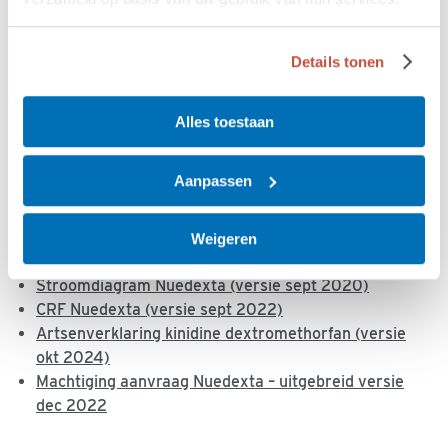
heeft met de volgende middelen:
Details tonen
Bètablokkers
MAO remmers
TCAs
Alles toestaan
Protocollen en aanvullende informatie
Aanpassen
Informatiebrief kinidine/dextrometorfan (Nuedexta)
Afspraken voorschrijven Nuedexta (versie sept
Weigeren
2020)
Stroomdiagram Nuedexta (versie sept 2020)
CRF Nuedexta (versie sept 2022)
Artsenverklaring kinidine dextromethorfan (versie
okt 2024)
Machtiging aanvraag Nuedexta – uitgebreid versie
dec 2022