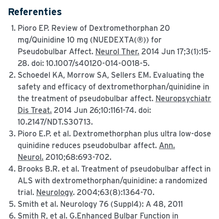
Referenties
Pioro EP. Review of Dextromethorphan 20
mg/Quinidine 10 mg (NUEDEXTA(®)) for
Pseudobulbar Affect.
Neurol Ther.
2014 Jun 17;3(1):15-
28. doi: 10.1007/s40120-014-0018-5.
Schoedel KA, Morrow SA, Sellers EM. Evaluating the
safety and efficacy of dextromethorphan/quinidine in
the treatment of pseudobulbar affect.
Neuropsychiatr
Dis Treat.
2014 Jun 26;10:1161-74. doi:
10.2147/NDT.S30713.
Pioro E.P. et al. Dextromethorphan plus ultra low-dose
quinidine reduces pseudobulbar affect.
Ann.
Neurol.
2010;68:693-702.
Brooks B.R. et al. Treatment of pseudobulbar affect in
ALS with dextromethorphan/quinidine: a randomized
trial.
Neurology
. 2004;63(8):1364-70.
Smith et al. Neurology 76 (Suppl4): A 48, 2011
Smith R, et al. G.Enhanced Bulbar Function in