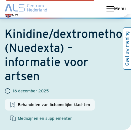
Menu
Switch
EN
language
to
Kinidine/dextromethor
Geef uw mening
English
(Nuedexta) –
informatie voor
artsen
16 december 2025
Behandelen van lichamelijke klachten
Medicijnen en supplementen