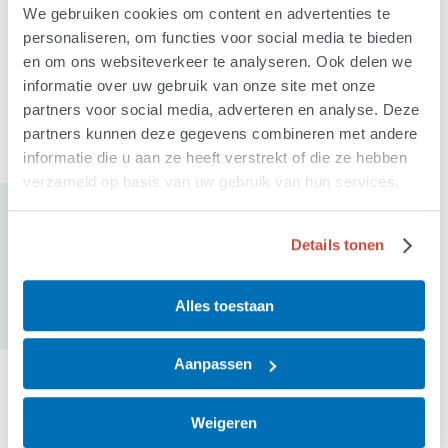
Tazelaar: “Zoals eerder aangegeven is het onderscheid
We gebruiken cookies om content en advertenties te
tussen familiair en sporadisch eigenlijk te simpel. Want
personaliseren, om functies voor social media te bieden
ook bij mensen met ALS waarbij de ziekte niet in de
en om ons websiteverkeer te analyseren. Ook delen we
familie voorkomt kan in 10% een mutatie in een ALS-gen
informatie over uw gebruik van onze site met onze
gevonden worden. Meestal betreft dit eenzelfde
partners voor social media, adverteren en analyse. Deze
afwijking in het C9orf72-gen.”
partners kunnen deze gegevens combineren met andere
informatie die u aan ze heeft verstrekt of die ze hebben
verzameld op basis van uw gebruik van hun services.
"Ook bij mensen met ALS waarbij de
Details tonen
ziekte niet in de familie voorkomt kan in
10% een mutatie in een ALS-gen gevonden
Alles toestaan
worden."
Aanpassen
Gijs Tazelaar
Weigeren
ALS is een multifactoriële ziekte