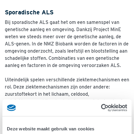
Sporadische ALS
Bij sporadische ALS gaat het om een samenspel van
genetische aanleg en omgeving. Dankzij Project MinE
weten we steeds meer over de genetische aanleg, de
ALS-genen. In de NMZ Biobank worden de factoren in de
omgeving onderzocht, zoals leefstijl en blootstelling aan
schadelijke stoffen. Combinaties van een genetische
aanleg en factoren in de omgeving veroorzaken ALS.
Uiteindelijk spelen verschillende ziektemechanismen een
rol. Deze ziektemechanismen zijn onder andere:
zuurstoftekort in het lichaam, celdood,
ontstekingsverschijnselen in het zenuwstelsel, ophoping
van eiwitten in de zenuwen en processen betrokken bij
het afweerproces en het transport van prikkels naar de
spieren door de zenuwbanen.
Deze website maakt gebruik van cookies