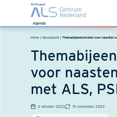
Actueel
Nieuws
Agenda
Home
Kennisbank
Themabijeenkomsten voor naasten 
Themabijee
voor naaste
met ALS, P
2 oktober 2023
15 november 2023