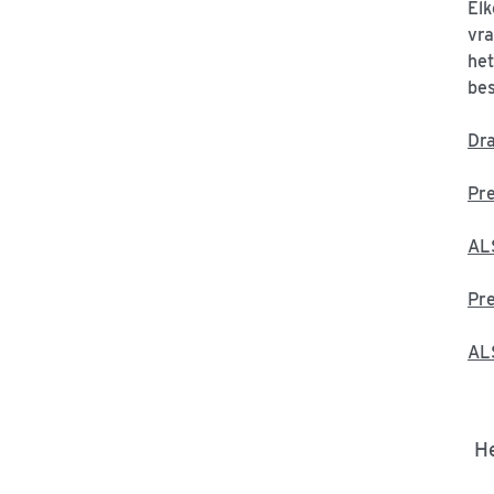
Elk
vra
het
bes
Dr
Pre
ALS
Pre
ALS
He