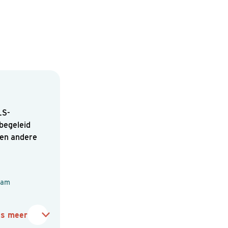
LS-
begeleid
 en andere
eam
es meer