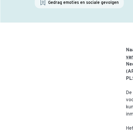
Gedrag emoties en sociale gevolgen
Na
va
Ne
(A
PL
De 
voo
kun
inm
Het