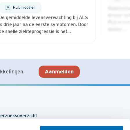
Hulpmiddelen
Hulpmidde
ervoor da
De gemiddelde levensverwachting bij ALS
PLS in hun
is drie jaar na de eerste symptomen. Door
wonen,...
de snelle ziekteprogressie is het...
Aanmelden
ikkelingen.
erzoeksoverzicht
oling