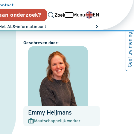
ontact
aan onderzoek?
Switch
Menu
EN
Zoek
Contact
language
Het ALS-informatiepunt
to
Geef uw mening
English
Geschreven door:
Emmy Heijmans
Maatschappelijk werker