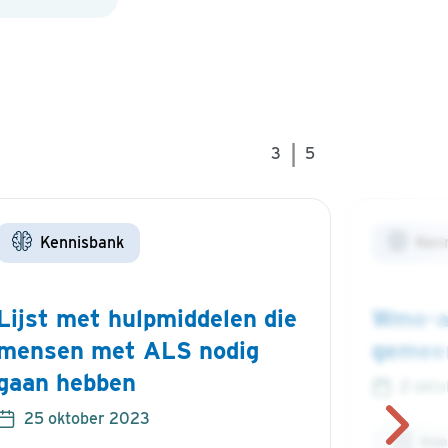
|
3
5
Kennisbank
Ken
Lijst met hulpmiddelen die
Wmo-aa
mensen met ALS nodig
gemee
gaan hebben
2 okt
25 oktober 2023
Hulp