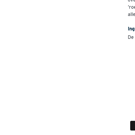
‘ro
all
In
De 