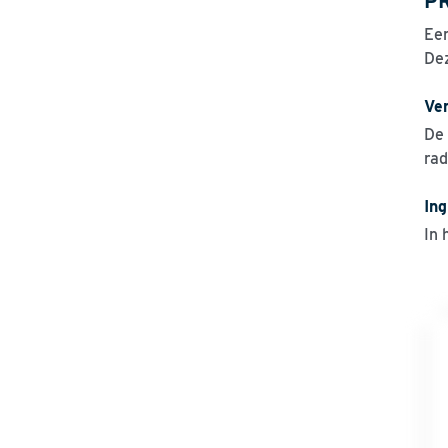
PR
Een
Dez
Ve
De 
rad
In
In 