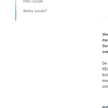
PRG-sonde
Welke sonde?
Ve
met
Ge
vo
De 
PEG
bui
man
son