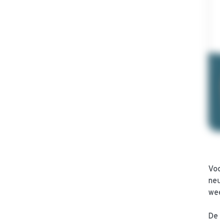
Voo
neu
wee
De 