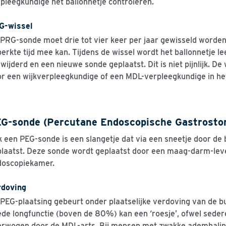
pleegkundige het ballonnetje controleren.
G-wissel
PRG-sonde moet drie tot vier keer per jaar gewisseld worden
erkte tijd mee kan. Tijdens de wissel wordt het ballonnetje l
wijderd en een nieuwe sonde geplaatst. Dit is niet pijnlijk. D
r een wijkverpleegkundige of een MDL-verpleegkundige in het
G-sonde (Percutane Endoscopische Gastrosto
 een PEG-sonde is een slangetje dat via een sneetje door de
laatst. Deze sonde wordt geplaatst door een maag-darm-leve
doscopiekamer.
rdoving
PEG-plaatsing gebeurt onder plaatselijke verdoving van de 
de longfunctie (boven de 80%) kan een ‘roesje’, ofwel sede
rwogen door de MDL-arts. Bij mensen met zwakke ademhaling