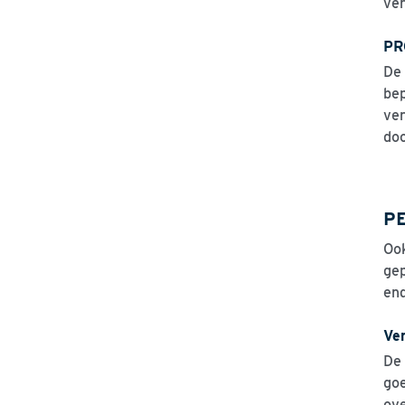
ver
PR
De 
bep
ver
doo
PE
Ook
gep
en
Ve
De 
goe
ove