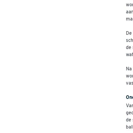
wor
aan
maa
De 
sch
de 
wat
Na 
wor
vas
On
Van
ged
de 
bal