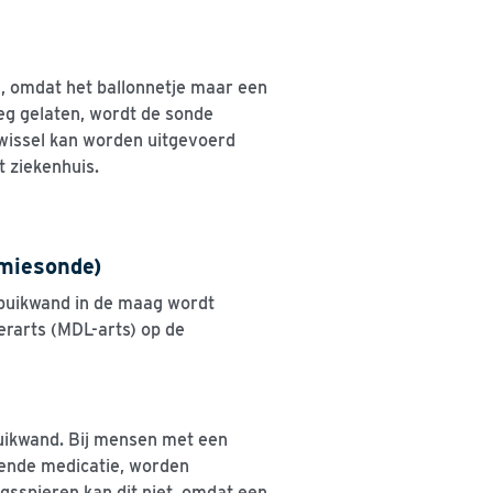
, omdat het ballonnetje maar een
eeg gelaten, wordt de sonde
e wissel kan worden uitgevoerd
 ziekenhuis.
miesonde)
 buikwand in de maag wordt
rarts (MDL-arts) op de
buikwand. Bij mensen met een
rende medicatie, worden
sspieren kan dit niet, omdat een