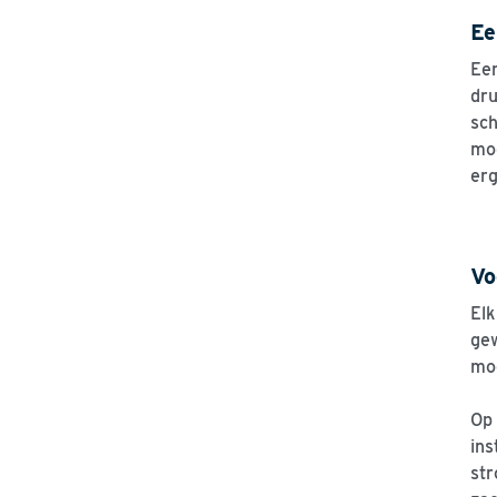
Ee
Een
dru
sch
mog
erg
Vo
Elk
gew
moe
Op 
ins
str