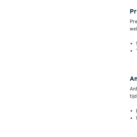
Pr
Pre
wel
An
Ant
tij