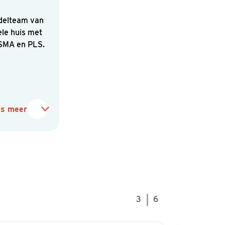
ndelteam van
le huis met
SMA en PLS.
es meer
|
3
6