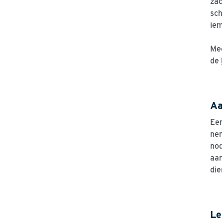
zac
sch
iem
Mee
de
Aa
Een
nem
nod
aan
die
Le