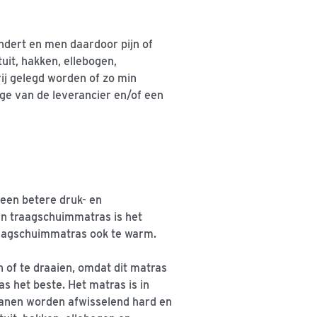
ndert en men daardoor pijn of
tuit, hakken, ellebogen,
j gelegd worden of zo min
e van de leverancier en/of een
 een betere druk- en
n traagschuimmatras is het
raagschuimmatras ook te warm.
n of te draaien, omdat dit matras
as het beste. Het matras is in
banen worden afwisselend hard en