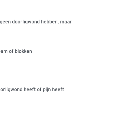
g geen doorligwond hebben, maar
oam of blokken
rligwond heeft of pijn heeft