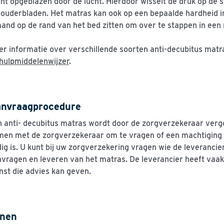
ht opgeblazen door de lucht. Hierdoor wisselt de druk op de s
ouderbladen. Het matras kan ook op een bepaalde hardheid i
and op de rand van het bed zitten om over te stappen in een r
r informatie over verschillende soorten anti-decubitus matra
hulpmiddelenwijzer
.
nvraagprocedure
 anti- decubitus matras wordt door de zorgverzekeraar vergo
en met de zorgverzekeraar om te vragen of een machtiging v
ig is. U kunt bij uw zorgverzekering vragen wie de leverancie
vragen en leveren van het matras. De leverancier heeft vaa
nst die advies kan geven.
nen