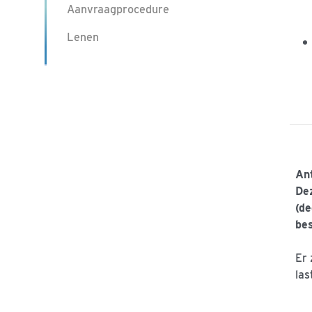
Aanvraagprocedure
Lenen
Ant
Dez
(de
be
Er 
las