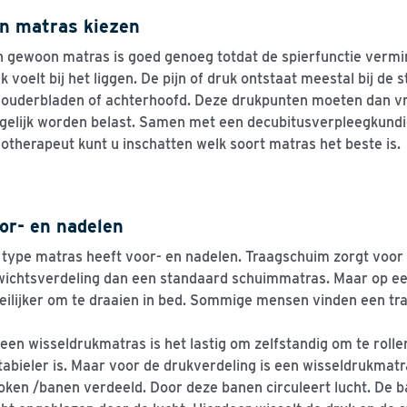
n matras kiezen
 gewoon matras is goed genoeg totdat de spierfunctie vermi
k voelt bij het liggen. De pijn of druk ontstaat meestal bij de s
ouderbladen of achterhoofd. Deze drukpunten moeten dan vri
elijk worden belast. Samen met een decubitusverpleegkundig
otherapeut kunt u inschatten welk soort matras het beste is.
or- en nadelen
 type matras heeft voor- en nadelen. Traagschuim zorgt voor
ichtsverdeling dan een standaard schuimmatras. Maar op ee
ilijker om te draaien in bed. Sommige mensen vinden een t
een wisseldrukmatras is het lastig om zelfstandig om te rolle
tabieler is. Maar voor de drukverdeling is een wisseldrukmatr
oken /banen verdeeld. Door deze banen circuleert lucht. De 