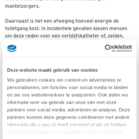
mantelzorgers.
Daarnaast is het een afweging hoeveel energie de
toiletgang kost. In incidentele gevallen kiezen mensen
om deze reden voor een verblijfskatheter of, zelden,
een
suprapubische katheter.
Lees meer over
katheters
.
Behandeling van incontinentie
Deze website maakt gebruik van cookies
Het is belangrijk dat de vochtinname niet verminderd
We gebruiken cookies om content en advertenties te
wordt vanwege zorgen over hoe en wanneer iemand kan
personaliseren, om functies voor social media te bieden
plassen. Deze zorg kan minder worden door regelmatig,
en om ons websiteverkeer te analyseren. Ook delen we
gepland toiletbezoek te organiseren. Gemakkelijke
informatie over uw gebruik van onze site met onze
kleding, incontinentiemateriaal, urinaal en uritips of
partners voor social media, adverteren en analyse. Deze
condoomkatheters (voor mannen) vinden sommige
partners kunnen deze gegevens combineren met andere
mensen prettig. Zeker bij bezoeken buitenshuis.
informatie die u aan ze heeft verstrekt of die ze hebben
Sommige mensen gebruiken een blaaskatheter zodat de
verzameld op basis van uw gebruik van hun services.
zorg thuis eenvoudiger te organiseren is. Een