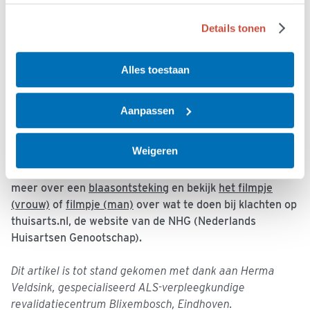
blaaskatheter kan ook tijdelijk ingebracht worden bij bv.
uitgaan of vliegreis. Bespreek de mogelijkheden met de
Details tonen
verpleegkundige van de thuiszorg of, indien aanwezig,
van het ALS-behandelteam.
Alles toestaan
Bij urge-incontinentie of
aandrangincontinentie
bij PLS
kan medicatie (anticholinergica) soms helpen.
Aanpassen
Gebruik van een blaaskatheter (verblijfskatheter) kan
Weigeren
een risico geven op blaasontsteking. Goede hygiëne en
veel drinken kunnen helpen om dit te voorkomen. Lees
meer over een
blaasontsteking
en bekijk
het filmpje
(vrouw)
of
filmpje (man)
over wat te doen bij klachten op
thuisarts.nl, de website van de NHG (Nederlands
Huisartsen Genootschap).
Dit artikel is tot stand gekomen met dank aan Herma
Veldsink, gespecialiseerd ALS-verpleegkundige
revalidatiecentrum Blixembosch, Eindhoven.