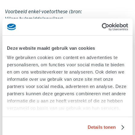
Voorbeeld enkel-voetorthese (bron:
Vilans hulpmiddelenwijzer)
De
fysiotherapeut
kan beoordelen of een enkel-voet
orthese een geschikte voorziening is en welke type het
best bij de gebruiker past. Ook kunt u sommige orthese
Deze website maakt gebruik van cookies
testen bij het
ALS-behandelteam
in uw regio.
We gebruiken cookies om content en advertenties te
personaliseren, om functies voor social media te bieden
en om ons websiteverkeer te analyseren. Ook delen we
Vergoeding
informatie over uw gebruik van onze site met onze
Er is een verwijsbrief met medische diagnose
partners voor social media, adverteren en analyse. Deze
(machtiging) van revalidatiearts nodig. De
partners kunnen deze gegevens combineren met andere
fysiotherapeut of revalidatiearts verwijst naar een
informatie die u aan ze heeft verstrekt of die ze hebben
leverancier. De enkel-voet orthese wordt vergoed door
verzameld op basis van uw gebruik van hun services.
de zorgverzekeraar.
Details tonen
Heeft u feedback op dit artikel?
Laat het