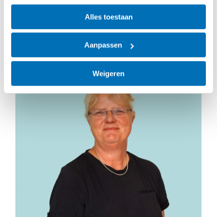
ons weten!
Alles toestaan
Naam
Aanpassen
Artikel geschreven door:
Weigeren
E-mailadres
Uw vraag of opmerking