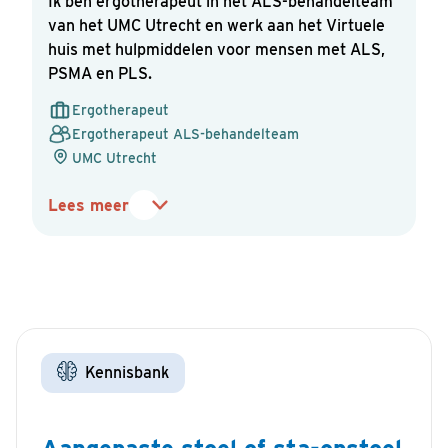
Ik ben ergotherapeut in het ALS-behandelteam
van het UMC Utrecht en werk aan het Virtuele
huis met hulpmiddelen voor mensen met ALS,
PSMA en PLS.
E-mailadres
*
Ergotherapeut
Ergotherapeut ALS-behandelteam
UMC Utrecht
Geboortedatum
*
Lees meer
DD
dash
MM
dash
Ik ga akkoord met het
privacybeleid
van het ALS
JJJJ
Centrum.
Kennisbank