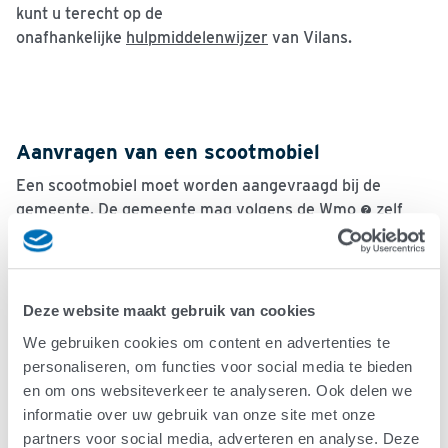
kunt u terecht op de
onafhankelijke
hulpmiddelenwijzer
van Vilans.
Aanvragen van een scootmobiel
Een scootmobiel moet worden aangevraagd bij de
gemeente. De gemeente mag volgens de
Wmo
zelf
bepalen of er een eigen bijdrage betaald moet worden.
Informeer hiernaar bij uw eigen gemeente.
De
ergotherapeut
bekijkt samen met de persoon aan
welke eisen de scootmobiel moet voldoen. De gemeente
Deze website maakt gebruik van cookies
heeft met leveranciers een contract afgesloten. Het is
We gebruiken cookies om content en advertenties te
goed om na te gaan welke regels de gemeente
personaliseren, om functies voor social media te bieden
nastreeft. Deze kunnen namelijk verschillen per
en om ons websiteverkeer te analyseren. Ook delen we
gemeente.
informatie over uw gebruik van onze site met onze
partners voor social media, adverteren en analyse. Deze